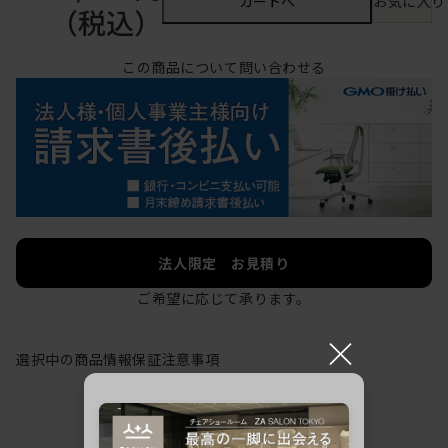
カートへ
お気に入り
（税込）
この商品について問い合わせる
法人限定 お見積り
ご希望に応じて承ります。
×
選択中の商品情報
保証
注意事項