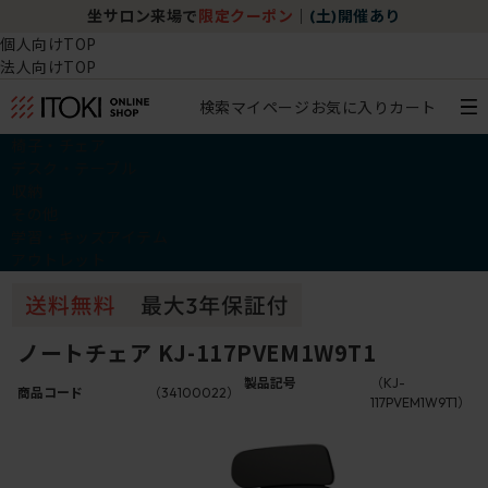
坐サロン来場で
限定クーポン
｜
(土)開催あり
個人向けTOP
法人向けTOP
検索
マイページ
お気に入り
カート
椅子・チェア
デスク・テーブル
収納
その他
学習・キッズアイテム
アウトレット
ノートチェア KJ-117PVEM1W9T1
製品記号
（KJ-
商品コード
（34100022）
117PVEM1W9T1）