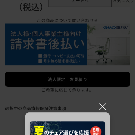
カートへ
お気に入り
（税込）
この商品について問い合わせる
法人限定 お見積り
ご希望に応じて承ります。
×
選択中の商品情報
保証
注意事項