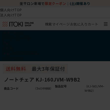
坐サロン来場で
限定クーポン
｜
(土)開催あり
個人向けTOP
法人向けTOP
検索
マイページ
お気に入り
カート
椅子・チェア
デスク・テーブル
収納
その他
学習・キッズアイテム
アウトレット
ノートチェア KJ-160JVM-W9B2
製品記号
（KJ-160JVM-
商品コード
（34099888）
W9B2）