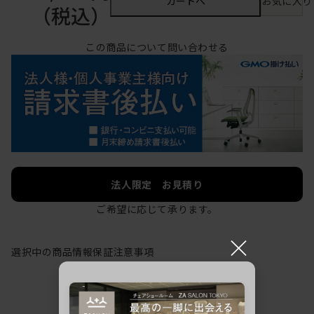
カートへ
お気に入り
（税込）
この商品について問い合わせる
法人限定 お見積り
ご希望に応じて承ります。
×
選択中の商品情報
保証
注意事項