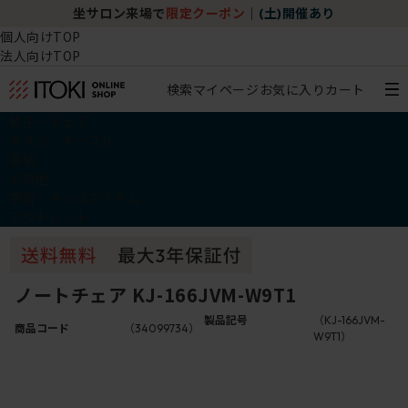
坐サロン来場で
限定クーポン
｜
(土)開催あり
個人向けTOP
法人向けTOP
検索
マイページ
お気に入り
カート
椅子・チェア
デスク・テーブル
収納
その他
学習・キッズアイテム
アウトレット
ノートチェア KJ-166JVM-W9T1
製品記号
（KJ-166JVM-
商品コード
（34099734）
W9T1）