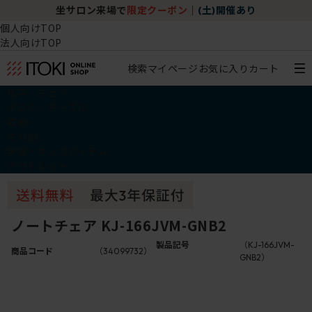
坐サロン来場で
限定クーポン
｜
(土)開催あり
個人向けTOP
法人向けTOP
検索
マイページ
お気に入り
カート
椅子・チェア
デスク・テーブル
収納
その他
学習・キッズアイテム
アウトレット
ノートチェア KJ-166JVM-GNB2
製品記号
（KJ-166JVM-
商品コード
（34099732）
GNB2）