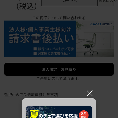
カートへ
お気に入り
（税込）
この商品について問い合わせる
法人限定 お見積り
ご希望に応じて承ります。
×
選択中の商品情報
保証
注意事項