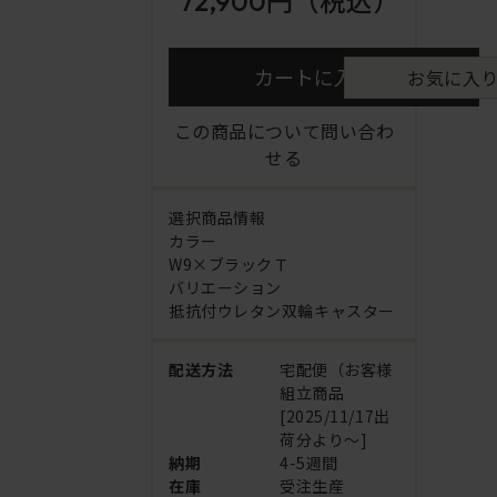
72,900円
（税込）
カートに入れる
お気に入
この商品について問い合わ
せる
選択商品情報
カラー
W9×ブラックＴ
バリエーション
抵抗付ウレタン双輪キャスター
配送方法
宅配便（お客様
組立商品
[2025/11/17出
荷分より～]
納期
4-5週間
在庫
受注生産