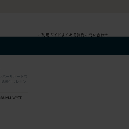
ご利用ガイド
よくある質問
お問い合わせ
1
 ランバーサポートな
］抵抗付ウレタン
186JVM-W9T1）