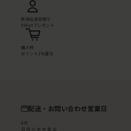
新規会員登録で
500ptプレゼント
購入時
ポイント1%還元
配送・お問い合わせ営業日
8
月
日
月
火
水
木
金
土