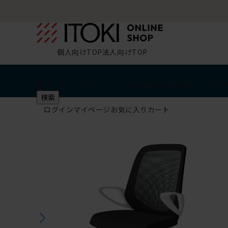
個人向けTOP
法人向けTOP
椅子・チェア
デスク・テーブル
収納
その他
学習・キッズ
検索
ログイン
マイページ
お気に入り
カート