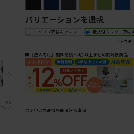
バリエーションを選択
ナイロン双輪キャスター
抵抗付ウレタン双輪
キャスタ
■【法人向け】無料見積・4台以上まとめ割対象商品
、 お使
と色味が
選択中の商品情報
保証
注意事項