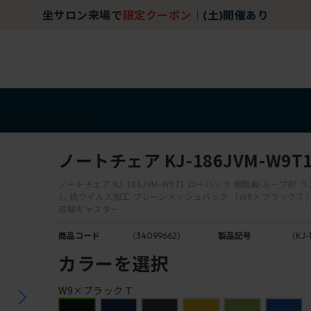
坐サロン来場で
限定クーポン
｜
(土)開催あり
アイテム
アウトレット
ノートチェア KJ-186JVM-W9T
ノートチェア KJ-186JVM-W9T1 ローバック 樹脂脚 ループ肘
し 抗ウイルス加工 プレーンメッシュバック ［W9×ブラックＴ
双輪キャスター
商品コード
（34099662）
製品記号
（KJ-
カラーを選択
W9×ブラックＴ