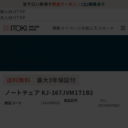
坐サロン来場で
限定クーポン
｜
(土)開催あり
個人向けTOP
法人向けTOP
検索
マイページ
お気に入り
カート
椅子・チェア
デスク・テーブル
収納
その他
学習・キッズアイテム
アウトレット
ノートチェア KJ-167JVM1T1B2
製品記号
（KJ-
商品コード
（34099576）
167JVM1T1B2）