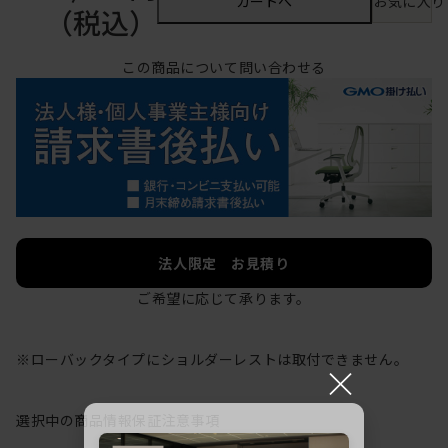
カートへ
お気に入り
（税込）
この商品について問い合わせる
法人限定 お見積り
ご希望に応じて承ります。
※ローバックタイプにショルダーレストは取付できません。
×
選択中の商品情報
保証
注意事項