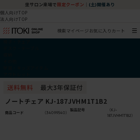
坐サロン来場で
限定クーポン
｜
(土)開催あり
個人向けTOP
法人向けTOP
検索
マイページ
お気に入り
カート
椅子・チェア
デスク・テーブル
収納
その他
学習・キッズアイテム
アウトレット
ノートチェア KJ-187JVHM1T1B2
製品記号
（KJ-
商品コード
（34099540）
187JVHM1T1B2）