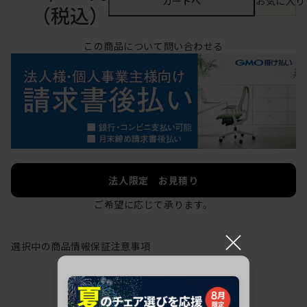
カートへ
お気に入り
（税込）
この商品について問い合わせる
法人限定 お見積り
ご希望に応じて承ります。
×
選択中の商品情報
保証
注意事項