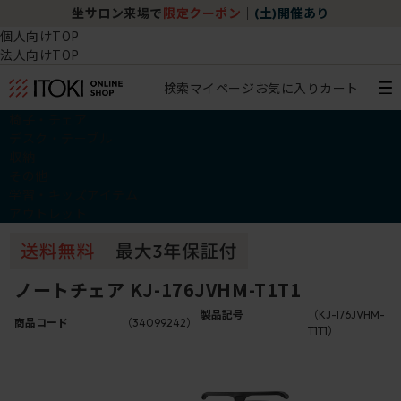
坐サロン来場で
限定クーポン
｜
(土)開催あり
個人向けTOP
法人向けTOP
検索
マイページ
お気に入り
カート
椅子・チェア
デスク・テーブル
収納
その他
学習・キッズアイテム
アウトレット
ノートチェア KJ-176JVHM-T1T1
製品記号
（KJ-176JVHM-
商品コード
（34099242）
T1T1）