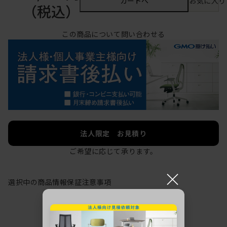
カートへ
お気に入り
（税込）
この商品について問い合わせる
法人限定 お見積り
ご希望に応じて承ります。
×
選択中の商品情報
保証
注意事項