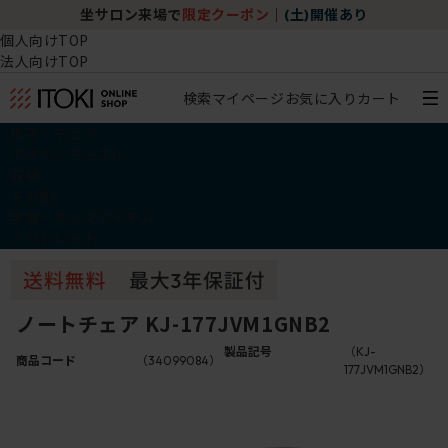
坐サロン来場で
限定クーポン
｜
(土)開催あり
個人向けTOP
法人向けTOP
検索
マイページ
お気に入り
カート
椅子・チェア
デスク・テーブル
収納
その他
学習・キッズアイテム
アウトレット
ノートチェア KJ-177JVM1GNB2
製品記号
（KJ-
商品コード
（34099084）
177JVM1GNB2）