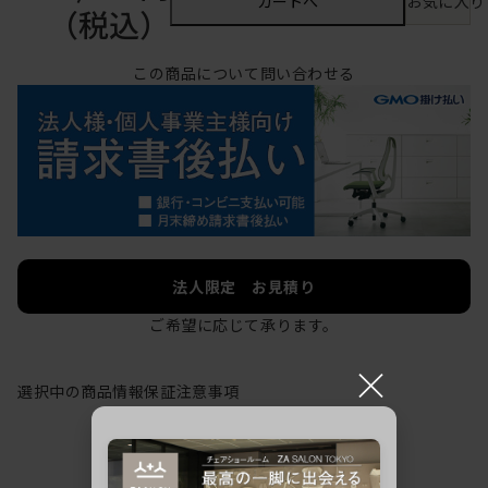
カートへ
お気に入り
（税込）
この商品について問い合わせる
法人限定 お見積り
ご希望に応じて承ります。
×
選択中の商品情報
保証
注意事項