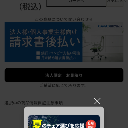
カートへ
お気に入り
（税込）
この商品について問い合わせる
法人限定 お見積り
ご希望に応じて承ります。
×
選択中の商品情報
保証
注意事項