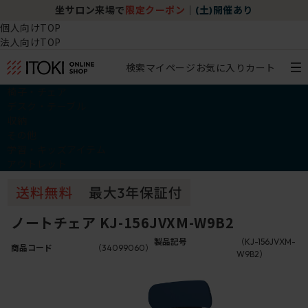
坐サロン来場で
限定クーポン
｜
(土)開催あり
個人向けTOP
法人向けTOP
検索
マイページ
お気に入り
カート
椅子・チェア
デスク・テーブル
収納
その他
学習・キッズアイテム
アウトレット
ノートチェア KJ-156JVXM-W9B2
製品記号
（KJ-156JVXM-
商品コード
（34099060）
W9B2）