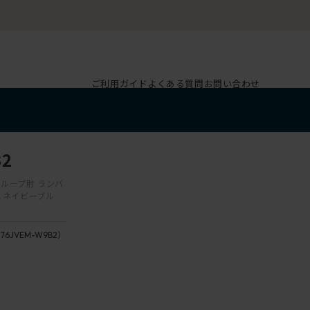
ご利用ガイド
よくある質問
お問い合わせ
2
脚 ループ肘 ランバ
×ネイビーブル
176JVEM-W9B2）