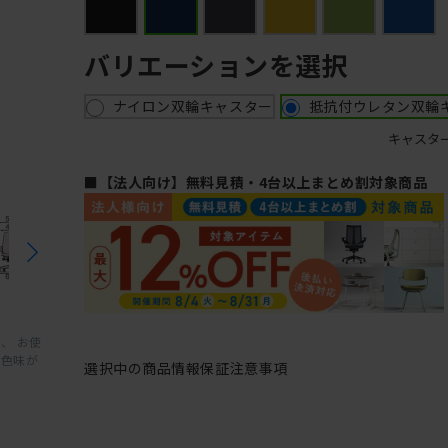
バリエーションを選択
ナイロン双輪キャスター
抵抗付ウレタン双輪
キャスタ
■【法人向け】無料見積・4台以上まとめ割対象商品
、 お使
と色味が
選択中の商品情報
保証
注意事項