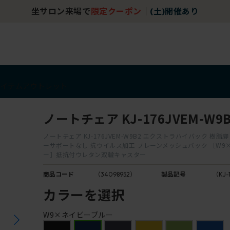
坐サロン来場で
限定クーポン
｜
(土)開催あり
アイテム
アウトレット
ノートチェア KJ-176JVEM-W9B
ノートチェア KJ-176JVEM-W9B2 エクストラハイバック 樹脂
ーサポートなし 抗ウイルス加工 プレーンメッシュバック ［W9
ー］抵抗付ウレタン双輪キャスター
商品コード
（34098952）
製品記号
（KJ-
カラーを選択
W9×ネイビーブルー