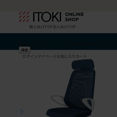
個人向けTOP
法人向けTOP
椅子・チェア
デスク・テーブル
収納
その他
学習・キッズ
検索
ログイン
マイページ
お気に入り
カート