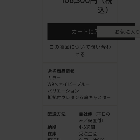
106,300円
（税
込）
カートに入れる
お気に入
この商品について問い合わ
せる
選択商品情報
カラー
W9×ネイビーブルー
バリエーション
抵抗付ウレタン双輪キャスター
配送方法
自社便（平日の
み／設置付）
納期
4-5週間
在庫
受注生産