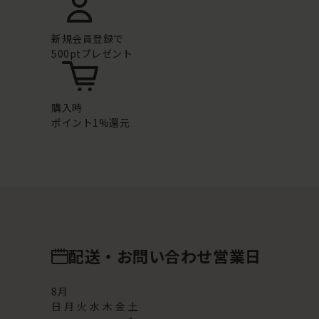
新規会員登録で
500ptプレゼント
購入時
ポイント1%還元
配送・お問い合わせ営業日
8
月
日
月
火
水
木
金
土