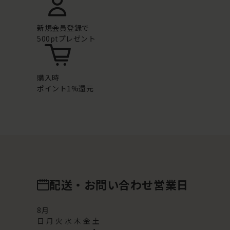
新規会員登録で
500ptプレゼント
購入時
ポイント1%還元
配送・お問い合わせ営業日
8
月
日
月
火
水
木
金
土