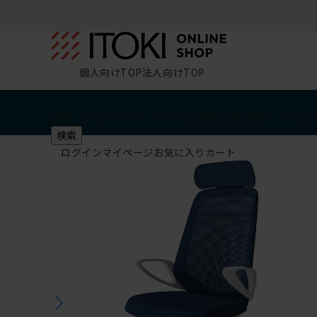
個人向けTOP
法人向けTOP
椅子・チェア
デスク・テーブル
収納
その他
学習・キッズ
検索
ログイン
マイページ
お気に入り
カート