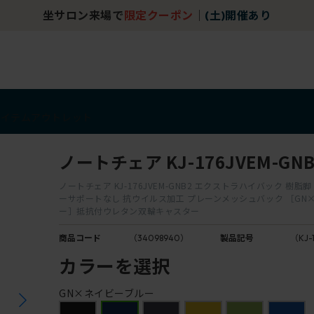
坐サロン来場で
限定クーポン
｜
(土)開催あり
アイテム
アウトレット
ノートチェア KJ-176JVEM-GNB
ノートチェア KJ-176JVEM-GNB2 エクストラハイバック 樹脂
ーサポートなし 抗ウイルス加工 プレーンメッシュバック ［GN
ー］抵抗付ウレタン双輪キャスター
商品コード
（34098940）
製品記号
（KJ-
カラーを選択
GN×ネイビーブルー