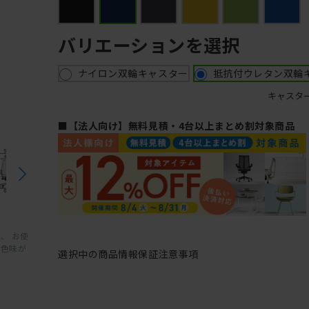
バリエーションを選択
ナイロン双輪キャスター
抵抗付ウレタン双輪
キャスタ
■【法人向け】無料見積・4台以上まとめ割対象商品
、 お使
と色味が
選択中の商品情報
保証
注意事項