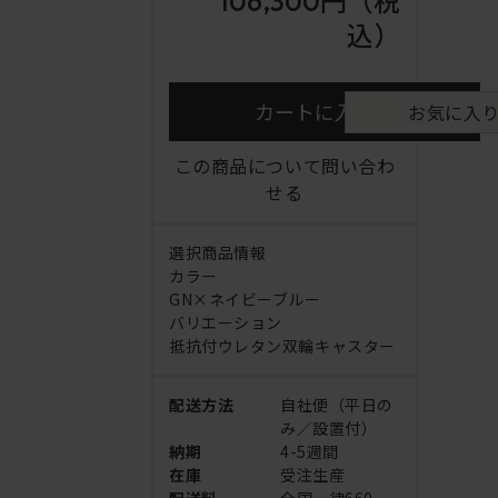
106,300円
（税
込）
カートに入れる
お気に入
この商品について問い合わ
せる
選択商品情報
カラー
GN×ネイビーブルー
バリエーション
抵抗付ウレタン双輪キャスター
配送方法
自社便（平日の
み／設置付）
納期
4-5週間
在庫
受注生産