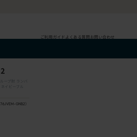
ご利用ガイド
よくある質問
お問い合わせ
2
脚 ループ肘 ランバ
×ネイビーブル
176JVEM-GNB2）