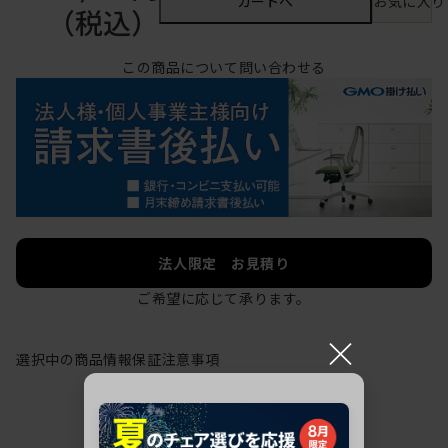
カートへ
お気に入り
（税込）
この商品について問い合わせる
法人限定 お見積り
ご希望に応じて承ります。
×
選択中の商品情報
保証
注意事項