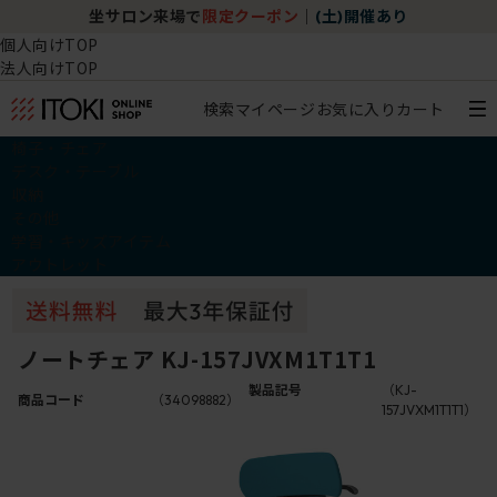
坐サロン来場で
限定クーポン
｜
(土)開催あり
個人向けTOP
法人向けTOP
検索
マイページ
お気に入り
カート
椅子・チェア
デスク・テーブル
収納
その他
学習・キッズアイテム
アウトレット
ノートチェア KJ-157JVXM1T1T1
製品記号
（KJ-
商品コード
（34098882）
157JVXM1T1T1）