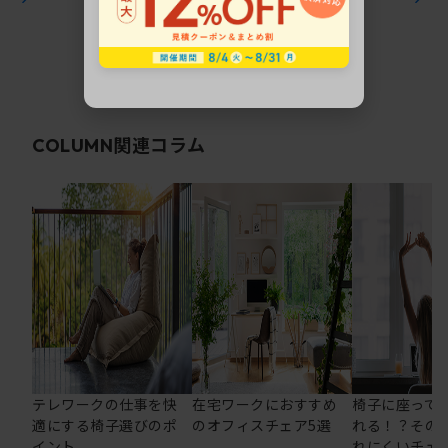
関連コラム
COLUMN
テレワークの仕事を快
在宅ワークにおすすめ
椅子に座って
適にする椅子選びのポ
のオフィスチェア5選
れる！？その
イント
れにくいチェ