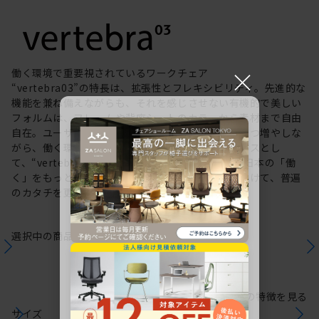
×
働く環境で重要視されているワークチェア
“vertebra03”の特長は、拡張性とフレキシビリティ。先進的な
機能を兼ね備えながらも、それを感じさせない有機的で美しい
フォルムは、フレームや背座シートのカラーから素材まで自由
自在。ユーザーの創造力を刺激する選択肢を少しずつ増やしな
がら、働く環境や個人の美意識を投影するキャンバスとし
て、“vertebra03”をアップデートしてきました。日本の「働
く」をもっと自由に。これからも私たちは未来に向けて、普遍
のカタチを更新していきます。
選択中の商品情報
保証
注意事項
シリーズの特徴を見る
サイズ