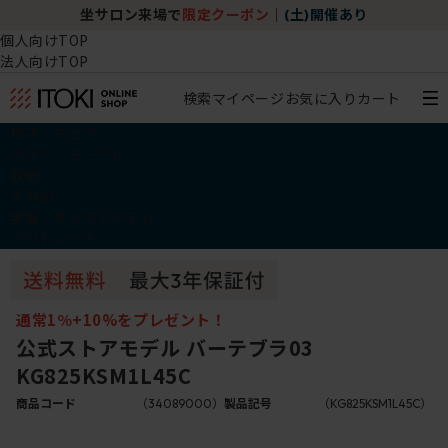
坐サロン来場で
限定クーポン
｜
(土)開催あり
個人向けTOP
法人向けTOP
検索
マイページ
お気に入り
カート
椅子・チェア
デスク・テーブル
収納
その他
学習・キッズアイテム
アウトレット
通常1％+10%をプレゼント！
公式ストアモデル バーテブラ03
KG825KSM1L45C
商品コード
（34089000）
製品記号
（KG825KSM1L45C）