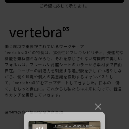
ご希望に応じて承ります。
働く環境で重要視されているワークチェア
“vertebra03”の特長は、拡張性とフレキシビリティ。先進的な
機能を兼ね備えながらも、それを感じさせない有機的で美しい
フォルムは、フレームや背座シートのカラーから素材まで自由
自在。ユーザーの創造力を刺激する選択肢を少しずつ増やしな
がら、働く環境や個人の美意識を投影するキャンバスとし
て、“vertebra03”をアップデートしてきました。日本の「働
く」をもっと自由に。これからも私たちは未来に向けて、普遍
のカタチを更新していきます。
×
選択中の商品情報
保証
注意事項