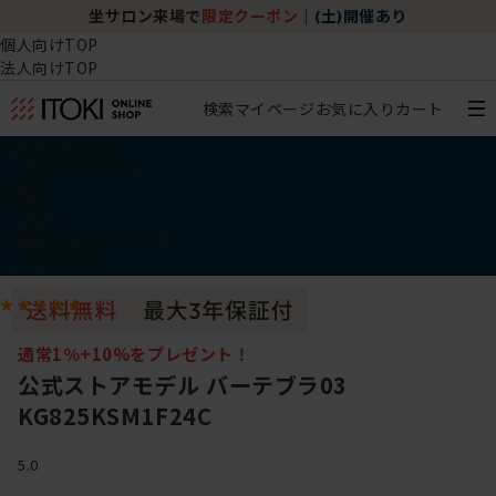
坐サロン来場で
限定クーポン
｜
(土)開催あり
個人向けTOP
法人向けTOP
検索
マイページ
お気に入り
カート
椅子・チェア
デスク・テーブル
収納
その他
学習・キッズアイテム
アウトレット
通常1％+10%をプレゼント！
公式ストアモデル バーテブラ03
KG825KSM1F24C
5.0