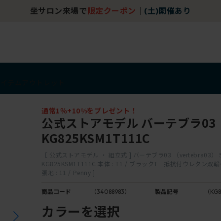
坐サロン来場で
限定クーポン
｜
(土)開催あり
アイテム
アウトレット
通常1％+10%をプレゼント！
公式ストアモデル バーテブラ03
KG825KSM1T111C
［ 公式ストアモデル ・ 組立式 ] バーテブラ03 （vertebra03）
KG825KSM1T111C 本体 : T1 / ブラックT 抵抗付ウレタン双
張地 : 11 / Penny ]
商品コード
（34088983）
製品記号
（KG8
カラーを選択