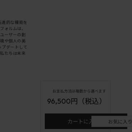
。先進的な機能を
いフォルムは、
。ユーザーの創
環境や個人の美
アップデートして
も私たちは未来
お支払方法は複数から選べます
96,500円
（税込）
カートに入れる
お気に入