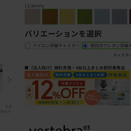
11/penny
バリエーションを選択
ナイロン双輪キャスター
抵抗付ウレタン双輪
キャスタ
■【法人向け】無料見積・4台以上まとめ割対象商品
、 お使
と色味が