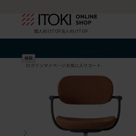
個人向けTOP
法人向けTOP
椅子・チェア
デスク・テーブル
収納
その他
学習・キッズ
検索
ログイン
マイページ
お気に入り
カート