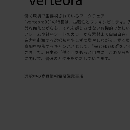
働く環境で重要視されているワークチェア
“vertebra03”の特長は、拡張性とフレキシビリティ
兼ね備えながらも、それを感じさせない有機的で美し
フレームや背座シートのカラーから素材まで自由自在
造力を刺激する選択肢を少しずつ増やしながら、働く
意識を投影するキャンバスとして、“vertebra03”を
きました。日本の「働く」をもっと自由に。これから
に向けて、普遍のカタチを更新していきます。
選択中の商品情報
保証
注意事項