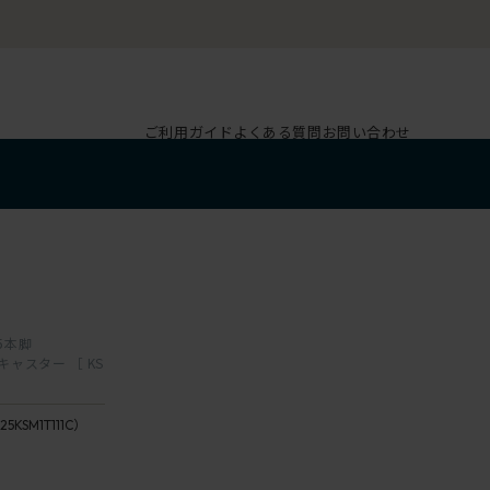
ご利用ガイド
よくある質問
お問い合わせ
 5本脚
輪キャスター ［ KS
T1
/
25KSM1T111C）
ブ
11 /
ラ
penny
ッ