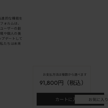
。先進的な機能を
いフォルムは、
。ユーザーの創
環境や個人の美
アップデートして
も私たちは未来
お支払方法は複数から選べます
91,800円
（税込）
カートに入れる
お気に入