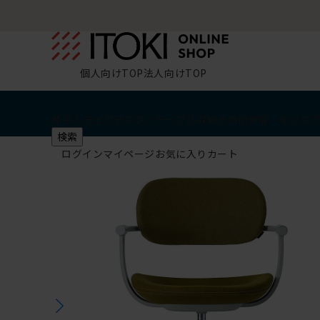
個人向けTOP
法人向けTOP
椅子・チェア
デスク・テーブル
収納
その他
学習・キッズ
検索
ログイン
マイページ
お気に入り
カート