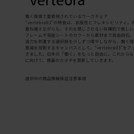
働く環境で重要視されているワークチェア
“vertebra03”の特長は、拡張性とフレキシビリティ
兼ね備えながらも、それを感じさせない有機的で美し
フレームや背座シートのカラーから素材まで自由自在
造力を刺激する選択肢を少しずつ増やしながら、働く
意識を投影するキャンバスとして、“vertebra03”を
きました。日本の「働く」をもっと自由に。これから
に向けて、普遍のカタチを更新していきます。
選択中の商品情報
保証
注意事項