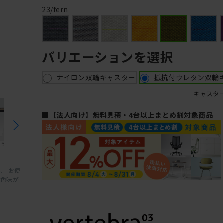
23/fern
バリエーションを選択
ナイロン双輪キャスター
抵抗付ウレタン双輪
キャスタ
■【法人向け】無料見積・4台以上まとめ割対象商品
、 お使
と色味が