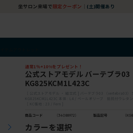
坐サロン来場で
限定クーポン
｜
(土)開催あり
アイテム
アウトレット
通常1％+10%をプレゼント！
公式ストアモデル バーテブラ03
KG825KCM1L423C
［ 公式ストアモデル ・ 組立式 ] バーテブラ03 （vertebra03）
KG825KCM1L423C 本体 : L4 / ペールオリーブ 抵抗付ウ
［ KC張地 : 23 / Fern ]
商品コード
（34088972）
製品記号
（KG8
カラーを選択