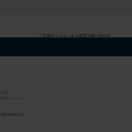
ご利用ガイド
よくある質問
お問い合わせ
 5本脚
レタン双輪キャスター
L4
/
ペ
25KCM1L423C）
ー
23 /
ル
fern
オ