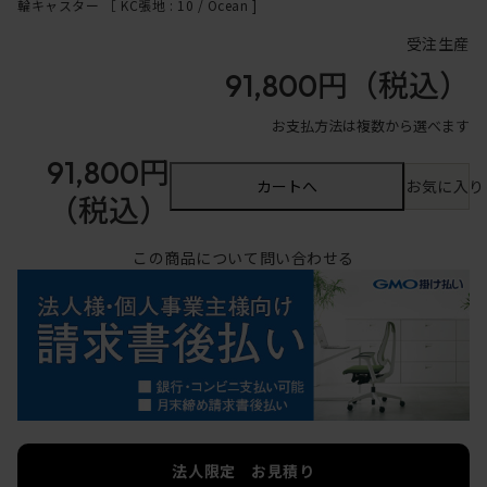
輪キャスター ［ KC張地 : 10 / Ocean ]
受注生産
91,800円
（税込）
お支払方法は複数から選べます
91,800円
カートへ
お気に入り
（税込）
この商品について問い合わせる
法人限定 お見積り