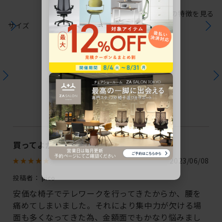
シリーズの特徴を見る
サイズ
ユーザーレビュー
この商品のレビュー
1
件のレビューが投稿されています
買ってよかった！
2023/06/08
投稿者：
pico
安価な椅子でテレワークを行ってきたからか、腰を
痛めてしまいました。それにより集中力が欠ける場
面も多くなってきた為、金額面でもかなり悩みまし