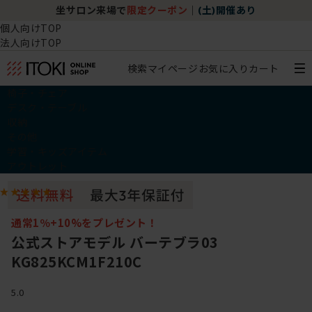
坐サロン来場で
限定クーポン
｜
(土)開催あり
個人向けTOP
法人向けTOP
検索
マイページ
お気に入り
カート
椅子・チェア
デスク・テーブル
収納
その他
学習・キッズアイテム
アウトレット
通常1％+10%をプレゼント！
公式ストアモデル バーテブラ03
KG825KCM1F210C
5.0