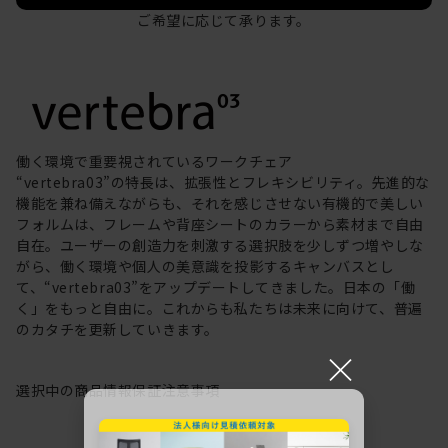
ご希望に応じて承ります。
働く環境で重要視されているワークチェア
“vertebra03”の特長は、拡張性とフレキシビリティ。先進的な
機能を兼ね備えながらも、それを感じさせない有機的で美しい
フォルムは、フレームや背座シートのカラーから素材まで自由
自在。ユーザーの創造力を刺激する選択肢を少しずつ増やしな
がら、働く環境や個人の美意識を投影するキャンバスとし
て、“vertebra03”をアップデートしてきました。日本の「働
く」をもっと自由に。これからも私たちは未来に向けて、普遍
のカタチを更新していきます。
×
選択中の商品情報
保証
注意事項