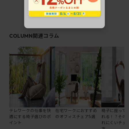
関連コラム
COLUMN
テレワークの仕事を快
在宅ワークにおすすめ
椅子に座って
適にする椅子選びのポ
のオフィスチェア5選
れる！？その
イント
れにくいチェ
方