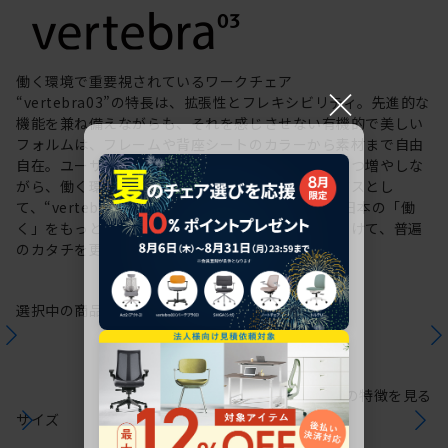
働く環境で重要視されているワークチェア
×
“vertebra03”の特長は、拡張性とフレキシビリティ。先進的な
機能を兼ね備えながらも、それを感じさせない有機的で美しい
フォルムは、フレームや背座シートのカラーから素材まで自由
自在。ユーザーの創造力を刺激する選択肢を少しずつ増やしな
がら、働く環境や個人の美意識を投影するキャンバスとし
て、“vertebra03”をアップデートしてきました。日本の「働
く」をもっと自由に。これからも私たちは未来に向けて、普遍
のカタチを更新していきます。
選択中の商品情報
保証
注意事項
シリーズの特徴を見る
サイズ