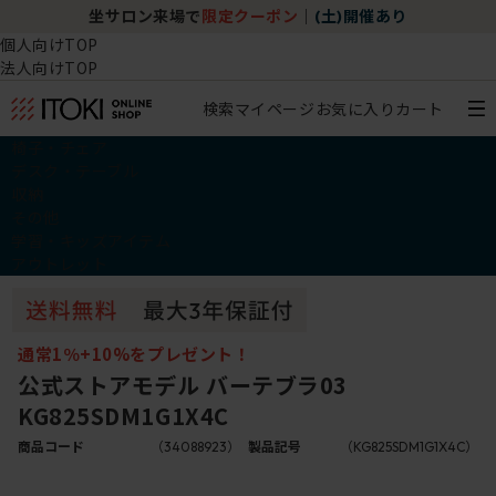
坐サロン来場で
限定クーポン
｜
(土)開催あり
個人向けTOP
法人向けTOP
検索
マイページ
お気に入り
カート
椅子・チェア
デスク・テーブル
収納
その他
学習・キッズアイテム
アウトレット
通常1％+10%をプレゼント！
公式ストアモデル バーテブラ03
KG825SDM1G1X4C
商品コード
（34088923）
製品記号
（KG825SDM1G1X4C）