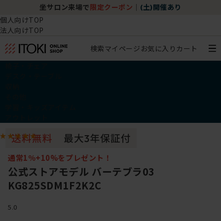
坐サロン来場で
限定クーポン
｜
(土)開催あり
個人向けTOP
法人向けTOP
検索
マイページ
お気に入り
カート
椅子・チェア
デスク・テーブル
収納
その他
学習・キッズアイテム
アウトレット
通常1％+10%をプレゼント！
公式ストアモデル バーテブラ03
KG825SDM1F2K2C
5.0