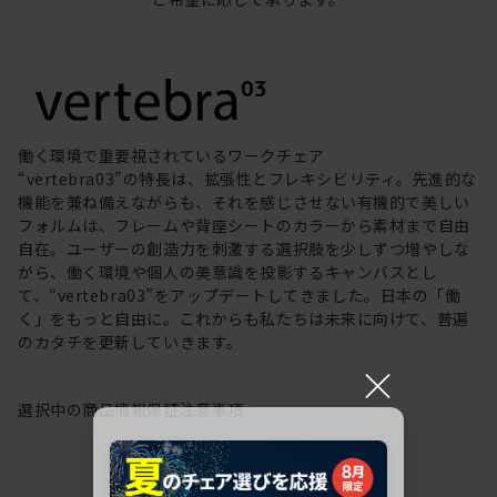
働く環境で重要視されているワークチェア
“vertebra03”の特長は、拡張性とフレキシビリティ。先進的な
機能を兼ね備えながらも、それを感じさせない有機的で美しい
フォルムは、フレームや背座シートのカラーから素材まで自由
自在。ユーザーの創造力を刺激する選択肢を少しずつ増やしな
がら、働く環境や個人の美意識を投影するキャンバスとし
て、“vertebra03”をアップデートしてきました。日本の「働
く」をもっと自由に。これからも私たちは未来に向けて、普遍
のカタチを更新していきます。
×
選択中の商品情報
保証
注意事項