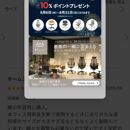
シリーズの特徴を見る
サイズ
ユーザーレビュー
この商品のレビュー
1
件のレビューが投稿されています
ホームユースに最適
2023/06/09
投稿者：
マスダ
娘の学習用に購入。
オフィス用家具を家で使用するときにありがちな違
和感やサイズが大きすぎるなどもなくよく馴染んで
います。細かな調整も必要ないので使いやすく安定の