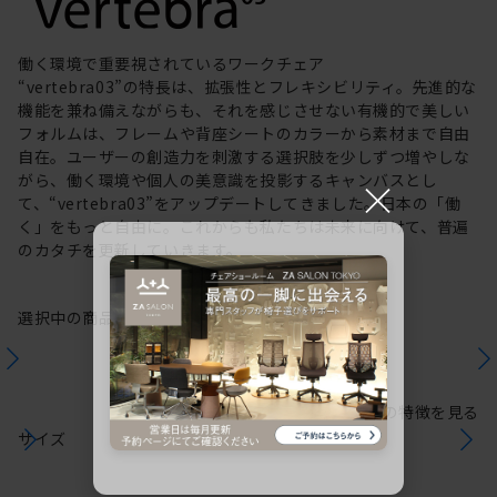
働く環境で重要視されているワークチェア
“vertebra03”の特長は、拡張性とフレキシビリティ。先進的な
機能を兼ね備えながらも、それを感じさせない有機的で美しい
フォルムは、フレームや背座シートのカラーから素材まで自由
自在。ユーザーの創造力を刺激する選択肢を少しずつ増やしな
がら、働く環境や個人の美意識を投影するキャンバスとし
×
て、“vertebra03”をアップデートしてきました。日本の「働
く」をもっと自由に。これからも私たちは未来に向けて、普遍
のカタチを更新していきます。
選択中の商品情報
保証
注意事項
シリーズの特徴を見る
サイズ