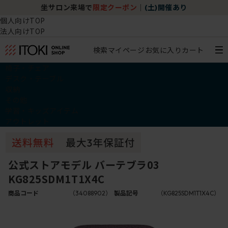
坐サロン来場で
限定クーポン
｜
(土)開催あり
個人向けTOP
法人向けTOP
検索
マイページ
お気に入り
カート
椅子・チェア
デスク・テーブル
収納
その他
学習・キッズアイテム
アウトレット
公式ストアモデル バーテブラ03
KG825SDM1T1X4C
商品コード
（34088902）
製品記号
（KG825SDM1T1X4C）