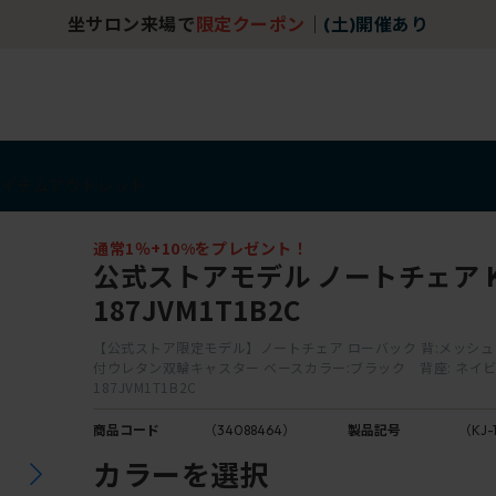
坐サロン来場で
限定クーポン
｜
(土)開催あり
アイテム
アウトレット
通常1％+10%をプレゼント！
公式ストアモデル ノートチェア K
187JVM1T1B2C
【公式ストア限定モデル】ノートチェア ローバック 背:メッシュ 
付ウレタン双輪キャスター ベースカラー:ブラック 背座: ネイビー
187JVM1T1B2C
商品コード
（34088464）
製品記号
（KJ-
カラーを選択