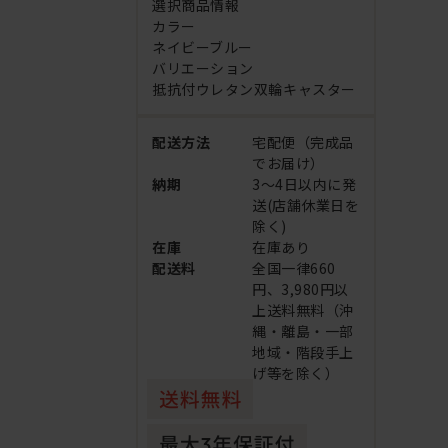
選択商品情報
カラー
ネイビーブルー
バリエーション
抵抗付ウレタン双輪キャスター
配送方法
宅配便（完成品
でお届け）
納期
3～4日以内に発
送(店舗休業日を
除く)
在庫
在庫あり
配送料
全国一律660
円、3,980円以
上送料無料（沖
縄・離島・一部
地域・階段手上
げ等を除く）