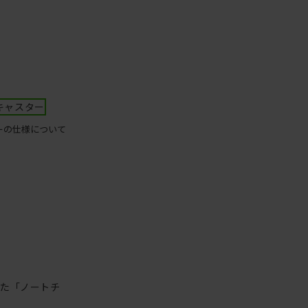
キャスター
ーの仕様について
った「ノートチ