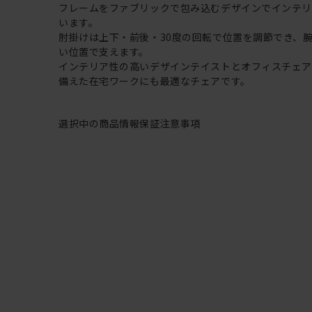
フレームをファブリックで包み込むデザインでインテ
います。
肘掛けは上下・前後・30度の回転で位置を調節でき、
い位置で支えます。
インテリア性の高いデザインテイストとオフィスチェ
備えた在宅ワークにも最適なチェアです。
選択中の商品情報
保証
注意事項