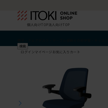
個人向けTOP
法人向けTOP
椅子・チェア
デスク・テーブル
収納
その他
学習・キッズ
検索
ログイン
マイページ
お気に入り
カート