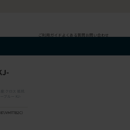
ご利用ガイド
よくある質問
お問い合わせ
J-
座:クロス 抵抗
ブルー KJ-
187JVM1T1B2C）