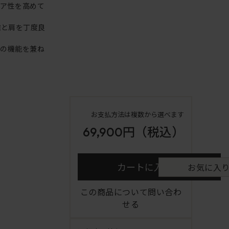
リア性を高めて
腕と肩を丁度良
アの機能を兼ね
お支払方法は複数から選べます
69,900円
（税込）
カートに入れる
お気に入
この商品について問い合わ
せる