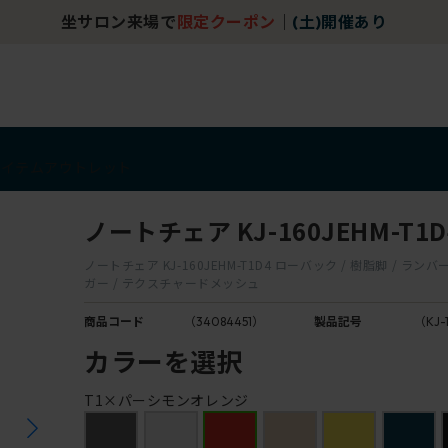
坐サロン来場で
限定クーポン
｜
(土)開催あり
アイテム
アウトレット
ノートチェア KJ-160JEHM-T1D
ノートチェア KJ-160JEHM-T1D4 ローバック / 樹脂脚 / ランバ
ガー / テクスチャードメッシュ
商品コード
（34084451）
製品記号
（KJ-
カラーを選択
T1×パーシモンオレンジ