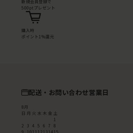
新規会員登録で
500ptプレゼント
購入時
ポイント1%還元
配送・お問い合わせ営業日
8
月
日
月
火
水
木
金
土
1
2
3
4
5
6
7
8
9
10
11
12
13
14
15