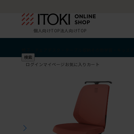
個人向けTOP
法人向けTOP
椅子・チェア
デスク・テーブル
収納
その他
学習・キッズ
検索
ログイン
マイページ
お気に入り
カート