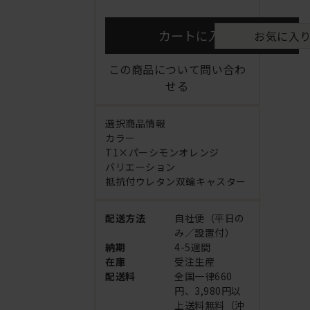
カートに入れる
お気に入
この商品について問い合わ
せる
選択商品情報
カラー
T1×パーシモンオレンジ
バリエーション
抵抗付ウレタン双輪キャスター
配送方法
自社便（平日の
み／設置付）
納期
4-5週間
在庫
受注生産
配送料
全国一律660
円、3,980円以
上送料無料（沖