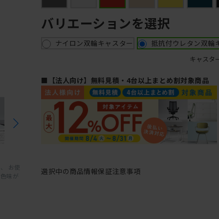
バリエーションを選択
ナイロン双輪キャスター
抵抗付ウレタン双輪
キャスタ
■【法人向け】無料見積・4台以上まとめ割対象商品
、 お使
選択中の商品情報
保証
注意事項
と色味が