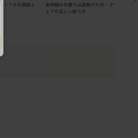
る！？その原因と
長時間の作業では姿勢が大切！ ゲーミングチ
ェアの正しい座り方