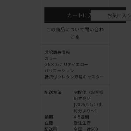
カートに入れる
お気に入
この商品について問い合わ
せる
選択商品情報
カラー
GN×カナリアイエロー
バリエーション
抵抗付ウレタン双輪キャスター
配送方法
宅配便（お客様
組立商品
[2025/11/17出
荷分より～]
納期
4-5週間
在庫
受注生産
配送料
全国一律660