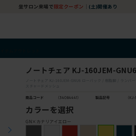
坐サロン来場で
限定クーポン
｜
(土)開催あり
アイテム
アウトレット
ノートチェア KJ-160JEM-GNU
ノートチェア KJ-160JEM-GNU6 ローバック / 樹脂脚 / ランバ
スチャードメッシュ
商品コード
（34084441）
製品記号
（KJ-
カラーを選択
GN×カナリアイエロー