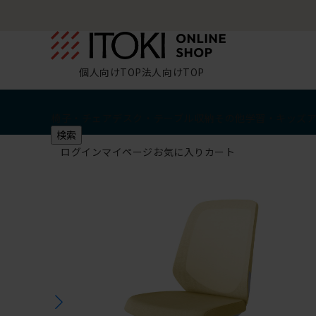
個人向けTOP
法人向けTOP
椅子・チェア
デスク・テーブル
収納
その他
学習・キッズ
検索
ログイン
マイページ
お気に入り
カート