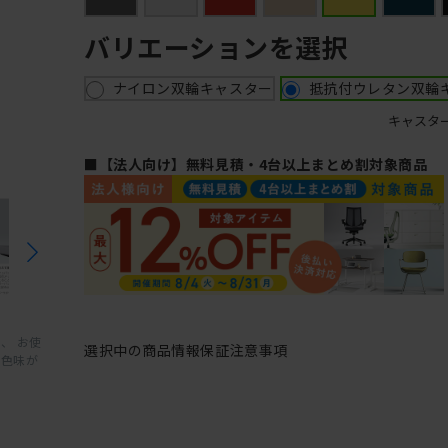
バリエーションを選択
ナイロン双輪キャスター
抵抗付ウレタン双輪
キャスタ
■【法人向け】無料見積・4台以上まとめ割対象商品
、 お使
選択中の商品情報
保証
注意事項
と色味が