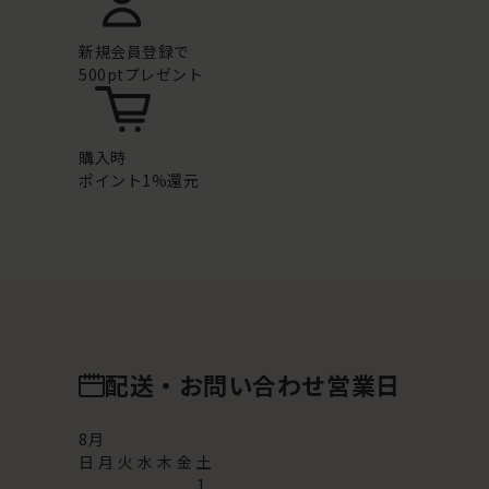
新規会員登録で
500ptプレゼント
購入時
ポイント1%還元
配送・お問い合わせ営業日
8
月
日
月
火
水
木
金
土
1