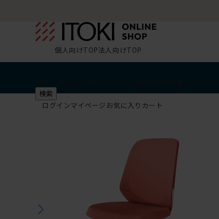
個人向けTOP
法人向けTOP
椅子・チェア
デスク・テーブル
収納
その他
学習・キッズ
検索
ログイン
マイページ
お気に入り
カート