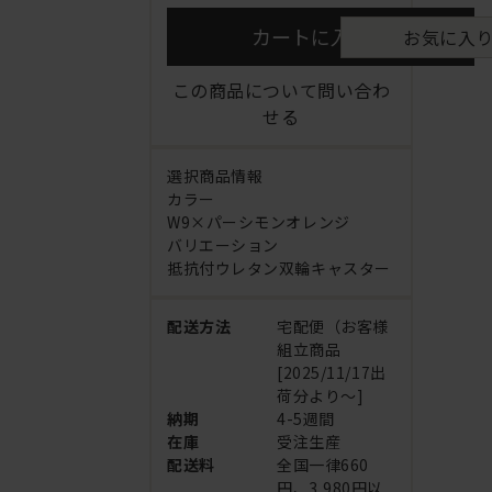
カートに入れる
お気に入
この商品について問い合わ
せる
選択商品情報
カラー
W9×パーシモンオレンジ
バリエーション
抵抗付ウレタン双輪キャスター
配送方法
宅配便（お客様
組立商品
[2025/11/17出
荷分より～]
納期
4-5週間
在庫
受注生産
配送料
全国一律660
円、3,980円以