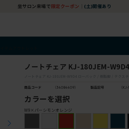
坐サロン来場で
限定クーポン
｜
(土)開催あり
アイテム
アウトレット
ノートチェア KJ-180JEM-W9D
ノートチェア KJ-180JEM-W9D4 ローバック / 樹脂脚 / テ
商品コード
（34084409）
製品記号
（KJ-
カラーを選択
W9×パーシモンオレンジ