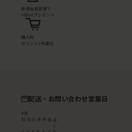
新規会員登録で
500ptプレゼント
購入時
ポイント1%還元
配送・お問い合わせ営業日
8
月
日
月
火
水
木
金
土
1
2
3
4
5
6
7
8