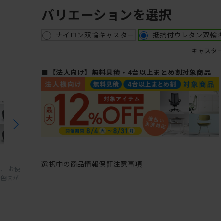
バリエーションを選択
ナイロン双輪キャスター
抵抗付ウレタン双輪
キャスタ
■【法人向け】無料見積・4台以上まとめ割対象商品
選択中の商品情報
保証
注意事項
、 お使
と色味が