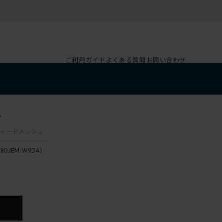
ご利用ガイド
よくある質問
お問い合わせ
4
クスチャードメッシュ
180JEM-W9D4）