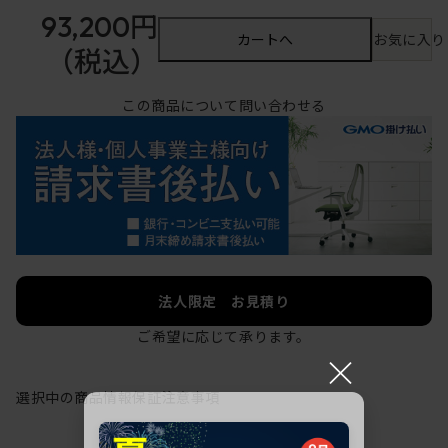
93,200円
カートへ
お気に入り
（税込）
この商品について問い合わせる
法人限定 お見積り
ご希望に応じて承ります。
×
選択中の商品情報
保証
注意事項