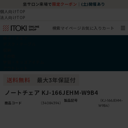
坐サロン来場で
限定クーポン
｜
(土)開催あり
個人向けTOP
法人向けTOP
検索
マイページ
お気に入り
カート
椅子・チェア
デスク・テーブル
収納
その他
学習・キッズアイテム
アウトレット
ノートチェア KJ-166JEHM-W9B4
製品記号
（KJ-166JEHM-
商品コード
（34084394）
W9B4）