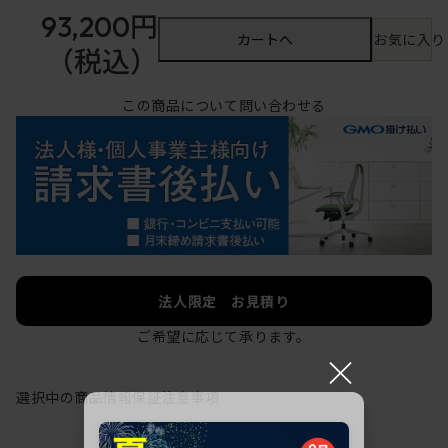
93,200円
カートへ
お気に入り
（税込）
この商品について問い合わせる
法人限定 お見積り
ご希望に応じて承ります。
×
選択中の商品情報
保証
注意事項