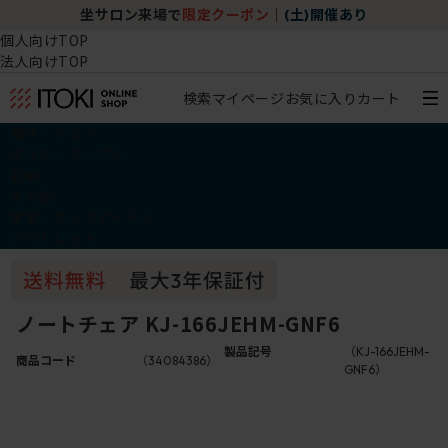
坐サロン来場で
限定クーポン
｜
(土)開催あり
個人向けTOP
法人向けTOP
検索
マイページ
お気に入り
カート
椅子・チェア
デスク・テーブル
収納
その他
学習・キッズアイテム
アウトレット
ノートチェア KJ-166JEHM-GNF6
製品記号
（KJ-166JEHM-
商品コード
（34084386）
GNF6）