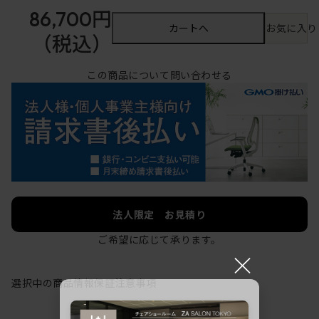
86,700円
カートへ
お気に入り
（税込）
この商品について問い合わせる
法人限定 お見積り
ご希望に応じて承ります。
×
選択中の商品情報
保証
注意事項