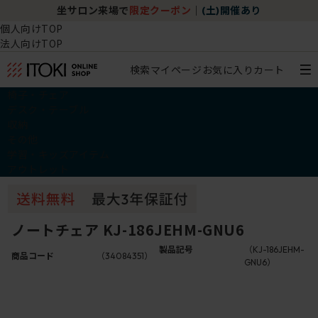
坐サロン来場で
限定クーポン
｜
(土)開催あり
個人向けTOP
法人向けTOP
検索
マイページ
お気に入り
カート
椅子・チェア
デスク・テーブル
収納
その他
学習・キッズアイテム
アウトレット
ノートチェア KJ-186JEHM-GNU6
製品記号
（KJ-186JEHM-
商品コード
（34084351）
GNU6）