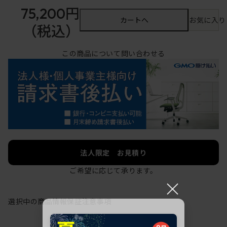
75,200円
カートへ
お気に入り
（税込）
この商品について問い合わせる
法人限定 お見積り
ご希望に応じて承ります。
×
選択中の商品情報
保証
注意事項