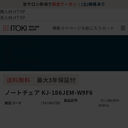
坐サロン来場で
限定クーポン
｜
(土)開催あり
個人向けTOP
法人向けTOP
検索
マイページ
お気に入り
カート
椅子・チェア
デスク・テーブル
収納
その他
学習・キッズアイテム
アウトレット
ノートチェア KJ-186JEM-W9F6
製品記号
（KJ-186JEM-
商品コード
（34084338）
W9F6）