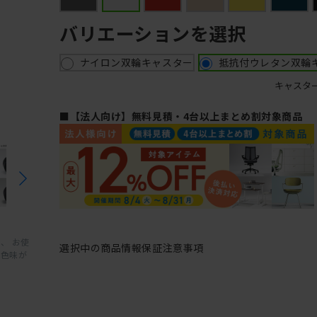
バリエーションを選択
ナイロン双輪キャスター
抵抗付ウレタン双輪
キャスタ
■【法人向け】無料見積・4台以上まとめ割対象商品
、 お使
選択中の商品情報
保証
注意事項
と色味が