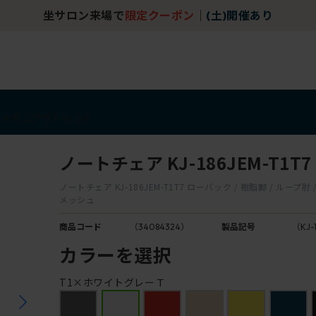
坐サロン来場で
限定クーポン
｜
(土)開催あり
アイテム
アウトレット
ノートチェア KJ-186JEM-T1T7
ノートチェア KJ-186JEM-T1T7 ローバック / 樹脂脚 / ループ
メッシュ
商品コード
（34084324）
製品記号
（KJ-
カラーを選択
T1×ホワイトグレーＴ