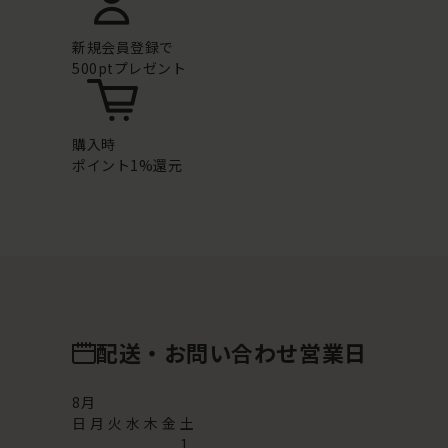
新規会員登録で
500ptプレゼント
購入時
ポイント1%還元
配送・お問い合わせ営業日
8
月
日
月
火
水
木
金
土
1