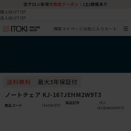
坐サロン来場で
限定クーポン
｜
(土)開催あり
個人向けTOP
法人向けTOP
検索
マイページ
お気に入り
カート
椅子・チェア
デスク・テーブル
収納
その他
学習・キッズアイテム
アウトレット
ノートチェア KJ-167JEHM2W9T3
製品記号
（KJ-
商品コード
（34084317）
167JEHM2W9T3）