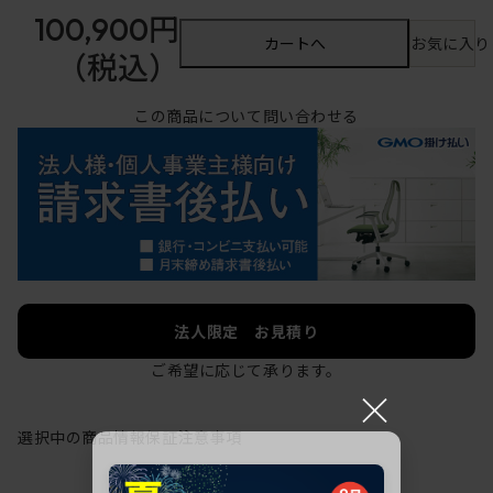
100,900円
カートへ
お気に入り
（税込）
この商品について問い合わせる
法人限定 お見積り
ご希望に応じて承ります。
×
選択中の商品情報
保証
注意事項