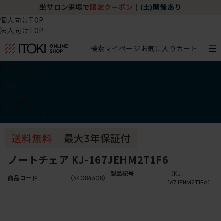
坐サロン来場で
限定クーポン
｜
(土)開催あり
個人向けTOP
法人向けTOP
検索
マイページ
お気に入り
カート
椅子・チェア
デスク・テーブル
収納
その他
学習・キッズアイテム
アウトレット
ノートチェア KJ-167JEHM2T1F6
製品記号
（KJ-
商品コード
（34084308）
167JEHM2T1F6）