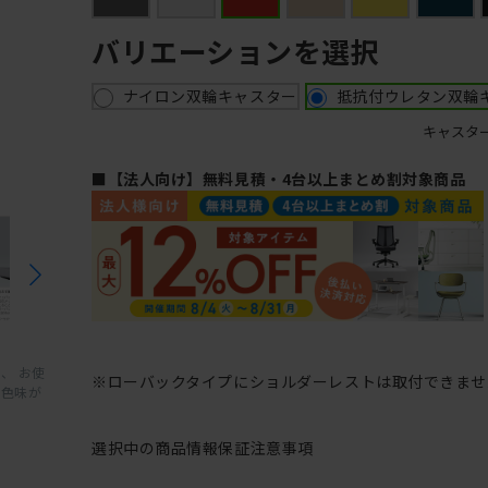
バリエーションを選択
ナイロン双輪キャスター
抵抗付ウレタン双輪
キャスタ
■【法人向け】無料見積・4台以上まとめ割対象商品
、 お使
※ローバックタイプにショルダーレストは取付できませ
と色味が
選択中の商品情報
保証
注意事項