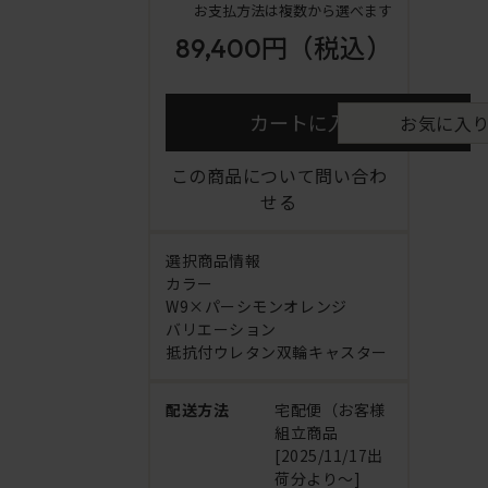
お支払方法は複数から選べます
89,400円
（税込）
カートに入れる
お気に入
この商品について問い合わ
せる
選択商品情報
カラー
W9×パーシモンオレンジ
バリエーション
抵抗付ウレタン双輪キャスター
配送方法
宅配便（お客様
組立商品
[2025/11/17出
荷分より～]