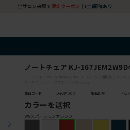
坐サロン来場で
限定クーポン
｜
(土)開催あり
アイテム
アウトレット
ノートチェア KJ-167JEM2W9D
ノートチェア KJ-167JEM2W9D4 ローバック / 樹脂脚 / アジャ
バーサポート / テクスチャードメッシュ
商品コード
（34084301）
製品記号
（KJ-
カラーを選択
W9×パーシモンオレンジ