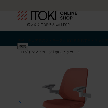
個人向けTOP
法人向けTOP
椅子・チェア
デスク・テーブル
収納
その他
学習・キッズ
検索
ログイン
マイページ
お気に入り
カート