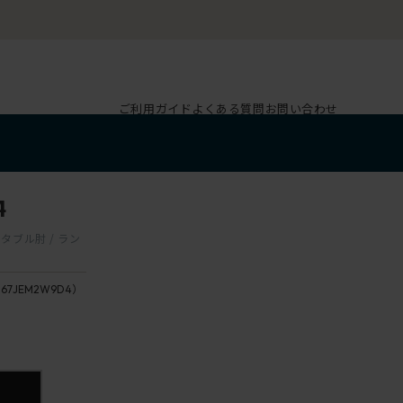
ご利用ガイド
よくある質問
お問い合わせ
4
スタブル肘 / ラン
167JEM2W9D4）