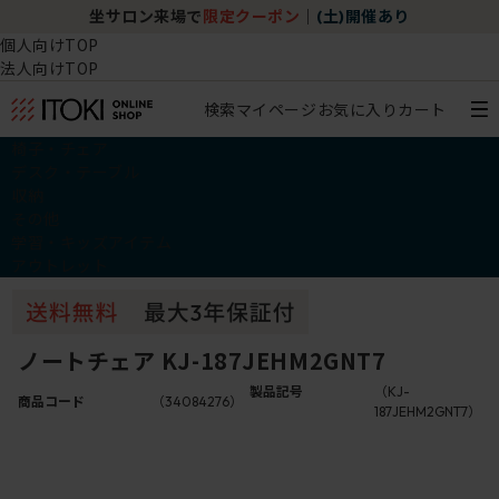
坐サロン来場で
限定クーポン
｜
(土)開催あり
個人向けTOP
法人向けTOP
検索
マイページ
お気に入り
カート
椅子・チェア
デスク・テーブル
収納
その他
学習・キッズアイテム
アウトレット
ノートチェア KJ-187JEHM2GNT7
製品記号
（KJ-
商品コード
（34084276）
187JEHM2GNT7）