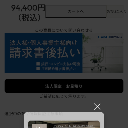
94,400円
カートへ
お気に入り
（税込）
この商品について問い合わせる
法人限定 お見積り
ご希望に応じて承ります。
×
選択中の商品情報
保証
注意事項