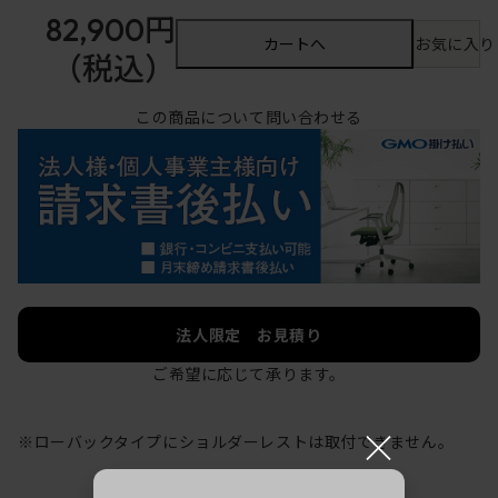
82,900円
カートへ
お気に入り
（税込）
この商品について問い合わせる
法人限定 お見積り
ご希望に応じて承ります。
×
※ローバックタイプにショルダーレストは取付できません。