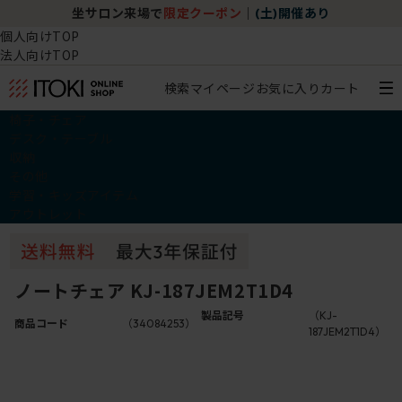
坐サロン来場で
限定クーポン
｜
(土)開催あり
個人向けTOP
法人向けTOP
検索
マイページ
お気に入り
カート
椅子・チェア
デスク・テーブル
収納
その他
学習・キッズアイテム
アウトレット
ノートチェア KJ-187JEM2T1D4
製品記号
（KJ-
商品コード
（34084253）
187JEM2T1D4）