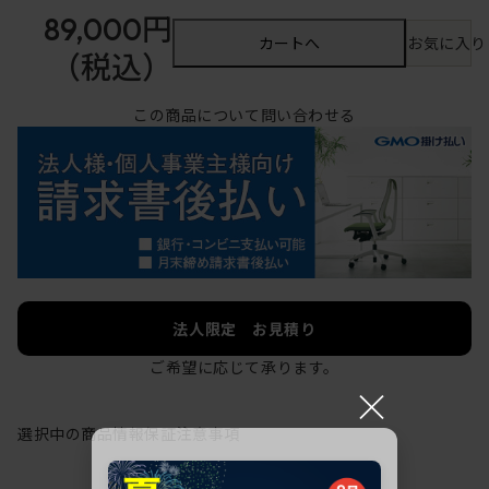
89,000円
カートへ
お気に入り
（税込）
この商品について問い合わせる
法人限定 お見積り
ご希望に応じて承ります。
×
選択中の商品情報
保証
注意事項