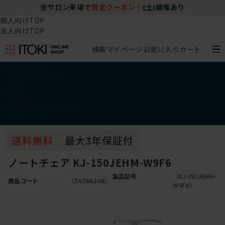
坐サロン来場で
限定クーポン
｜
(土)開催あり
個人向けTOP
法人向けTOP
検索
マイページ
お気に入り
カート
椅子・チェア
デスク・テーブル
収納
その他
学習・キッズアイテム
アウトレット
ノートチェア KJ-150JEHM-W9F6
製品記号
（KJ-150JEHM-
商品コード
（34084248）
W9F6）