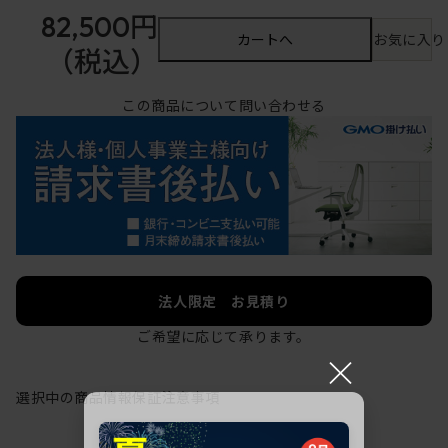
82,500円
カートへ
お気に入り
（税込）
この商品について問い合わせる
法人限定 お見積り
ご希望に応じて承ります。
×
選択中の商品情報
保証
注意事項