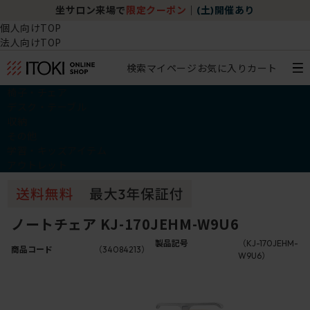
坐サロン来場で
限定クーポン
｜
(土)開催あり
個人向けTOP
法人向けTOP
検索
マイページ
お気に入り
カート
椅子・チェア
デスク・テーブル
収納
その他
学習・キッズアイテム
アウトレット
ノートチェア KJ-170JEHM-W9U6
製品記号
（KJ-170JEHM-
商品コード
（34084213）
W9U6）