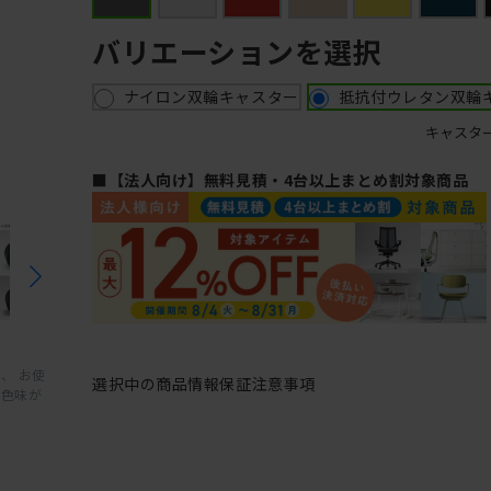
バリエーションを選択
ナイロン双輪キャスター
抵抗付ウレタン双輪
キャスタ
■【法人向け】無料見積・4台以上まとめ割対象商品
、 お使
選択中の商品情報
保証
注意事項
と色味が