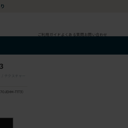
ご利用ガイド
よくある質問
お問い合わせ
3
ー / テクスチャー
170JEHM-T1T3）