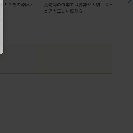
る！？その原因と
長時間の作業では姿勢が大切！ ゲーミングチ
ェアの正しい座り方