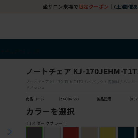
坐サロン来場で
限定クーポン
｜
(土)開催あり
アイテム
アウトレット
ノートチェア KJ-170JEHM-T1T
ノートチェア KJ-170JEHM-T1T3 ハイバック / 樹脂脚 / ハンガ
ドメッシュ
商品コード
（34084197）
製品記号
（KJ-
カラーを選択
T1×ダークグレーＴ