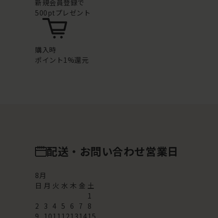
新規会員登録で
500ptプレゼント
購入時
ポイント1%還元
配送・お問い合わせ営業日
8
月
日
月
火
水
木
金
土
1
2
3
4
5
6
7
8
9
10
11
12
13
14
15