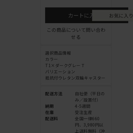
カートに入れる
お気に入
この商品について問い合わ
せる
選択商品情報
カラー
T1×ダークグレーＴ
バリエーション
抵抗付ウレタン双輪キャスター
配送方法
自社便（平日の
み／設置付）
納期
4-5週間
在庫
受注生産
配送料
全国一律660
円、3,980円以
上送料無料（沖