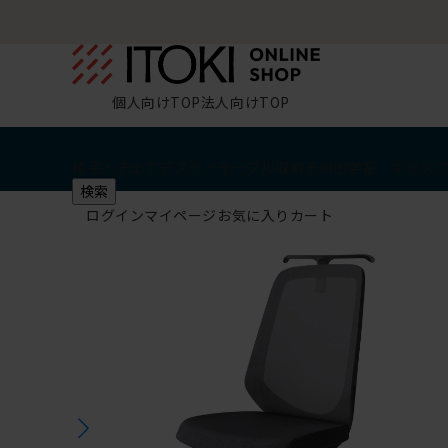
個人向けTOP
法人向けTOP
椅子・チェア
デスク・テーブル
収納
その他
学習・キッズ
検索
ログイン
マイページ
お気に入り
カート