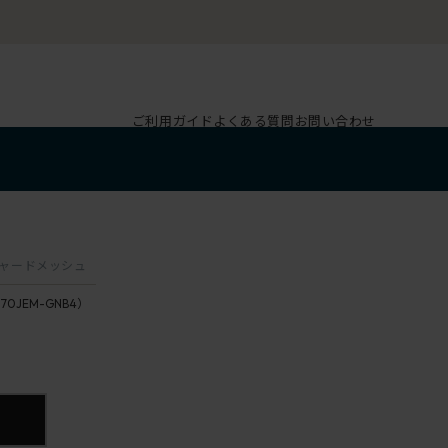
ご利用ガイド
よくある質問
お問い合わせ
4
クスチャードメッシュ
170JEM-GNB4）