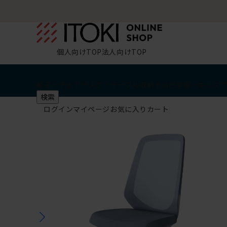
個人向けTOP
法人向けTOP
椅子・チェア
デスク・テーブル
収納
その他
学習・キッズ
検索
ログイン
マイページ
お気に入り
カート