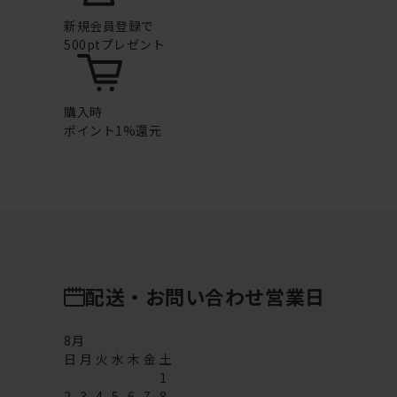
新規会員登録で
500ptプレゼント
購入時
ポイント1%還元
配送・お問い合わせ営業日
8
月
日
月
火
水
木
金
土
1
2
3
4
5
6
7
8