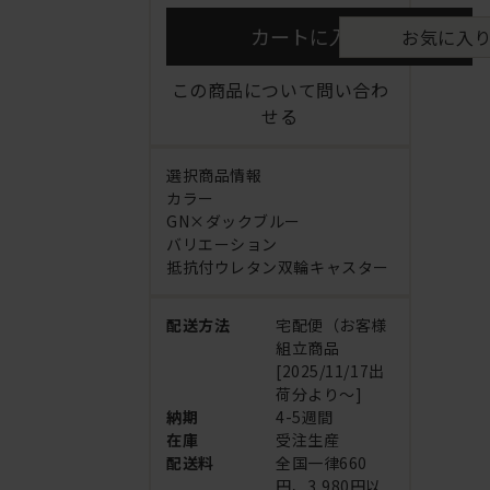
カートに入れる
お気に入
この商品について問い合わ
せる
選択商品情報
カラー
GN×ダックブルー
バリエーション
抵抗付ウレタン双輪キャスター
配送方法
宅配便（お客様
組立商品
[2025/11/17出
荷分より～]
納期
4-5週間
在庫
受注生産
配送料
全国一律660
円、3,980円以