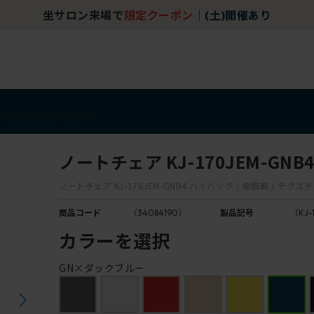
坐サロン来場で
限定クーポン
｜
(土)開催あり
アイテム
アウトレット
ノートチェア KJ-170JEM-GNB
ノートチェア KJ-170JEM-GNB4 ハイバック / 樹脂脚 / テ
商品コード
（34084190）
製品記号
（KJ-
カラーを選択
GN×ダックブルー