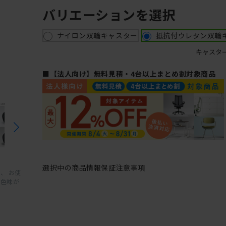
バリエーションを選択
ナイロン双輪キャスター
抵抗付ウレタン双輪
キャスタ
■【法人向け】無料見積・4台以上まとめ割対象商品
選択中の商品情報
保証
注意事項
、 お使
と色味が