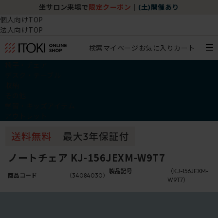
坐サロン来場で
限定クーポン
｜
(土)開催あり
個人向けTOP
法人向けTOP
検索
マイページ
お気に入り
カート
椅子・チェア
デスク・テーブル
収納
その他
学習・キッズアイテム
アウトレット
ノートチェア KJ-156JEXM-W9T7
製品記号
（KJ-156JEXM-
商品コード
（34084030）
W9T7）