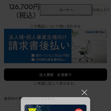
126,700円
カートへ
お気に入り
（税込）
この商品について問い合わせる
法人限定 お見積り
ご希望に応じて承ります。
×
選択中の商品情報
保証
注意事項