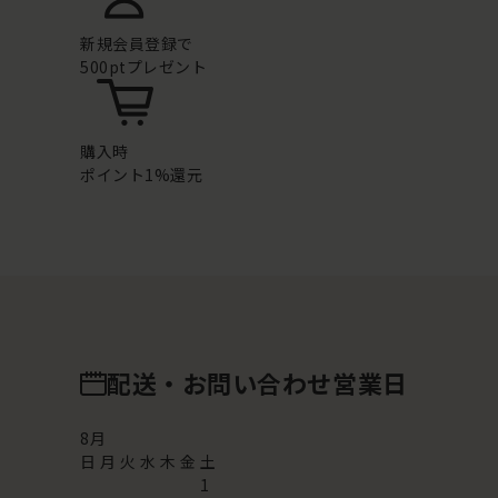
新規会員登録で
500ptプレゼント
購入時
ポイント1%還元
配送・お問い合わせ営業日
8
月
日
月
火
水
木
金
土
1