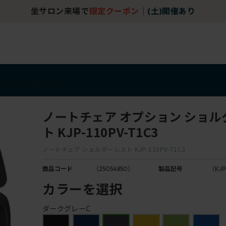
坐サロン来場で
限定クーポン
｜
(土)開催あり
アイテム
アウトレット
ノートチェア オプション ショル
ト KJP-110PV-T1C3
ノートチェア ショルダーレスト KJP-110PV-T1C3
商品コード
（25054850）
製品記号
（KJP
カラーを選択
ダークグレーC