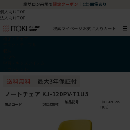
坐サロン来場で
限定クーポン
｜
(土)開催あり
個人向けTOP
法人向けTOP
検索
マイページ
お気に入り
カート
椅子・チェア
デスク・テーブル
収納
その他
学習・キッズアイテム
アウトレット
ノートチェア KJ-120PV-T1U5
製品記号
（KJ-120PV-
商品コード
（25053591）
T1U5）