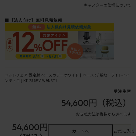
キャスターの仕様について
■【法人向け】無料見積依頼
コルトチェア 固定肘 ベースカラーホワイト [ ベース : / 張地 : ライトイイ
ンディゴ ] KT-256PV-W9N3T1
受注生産
54,600円
（税込）
お支払方法は複数から選べます
54,600円
カートへ
お気に入り