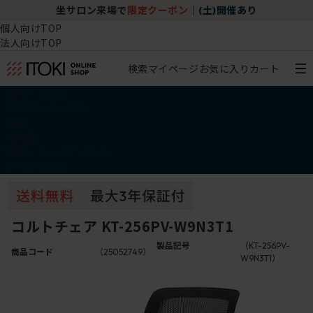
坐サロン来場で
限定クーポン
｜
(土)開催あり
個人向けTOP
法人向けTOP
検索
マイページ
お気に入り
カート
椅子・チェア
デスク・テーブル
収納
その他
学習・キッズアイテム
アウトレット
コルトチェア KT-256PV-W9N3T1
製品記号
（KT-256PV-
商品コード
（25052749）
W9N3T1）