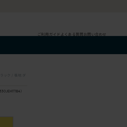
ご利用ガイド
よくある質問
お問い合わせ
ック / 張地:ダ
330JEH1T1B4）