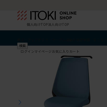
個人向けTOP
法人向けTOP
椅子・チェア
デスク・テーブル
収納
その他
学習・キッズ
検索
ログイン
マイページ
お気に入り
カート