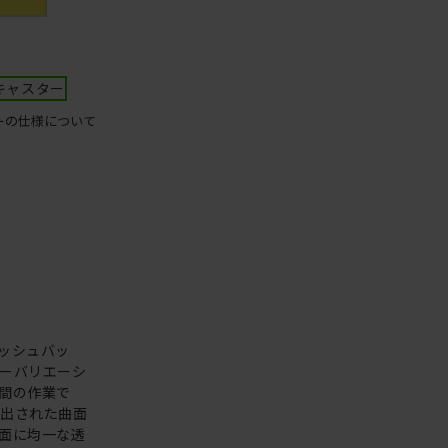
キャスター
ーの仕様について
ッシュバッ
ーバリエーシ
間の作業で
え出された曲面
面に均一な透