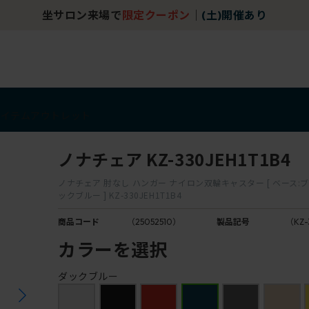
坐サロン来場で
限定クーポン
｜
(土)開催あり
アイテム
アウトレット
ノナチェア KZ-330JEH1T1B4
ノナチェア 肘なし ハンガー ナイロン双輪キャスター [ ベース:ブラ
ックブルー ] KZ-330JEH1T1B4
商品コード
（25052510）
製品記号
（KZ-
カラーを選択
ダックブルー