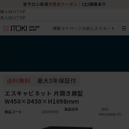
坐サロン来場で
限定クーポン
｜
(土)開催あり
個人向けTOP
法人向けTOP
検索
マイページ
お気に入り
カート
椅子・チェア
デスク・テーブル
収納
その他
学習・キッズアイテム
アウトレット
エスキャビネット 片開き扉型
W450×D450×H1098ｍｍ
製品記号
（EH1-
商品コード
（25050113）
M1045HSS-T1）