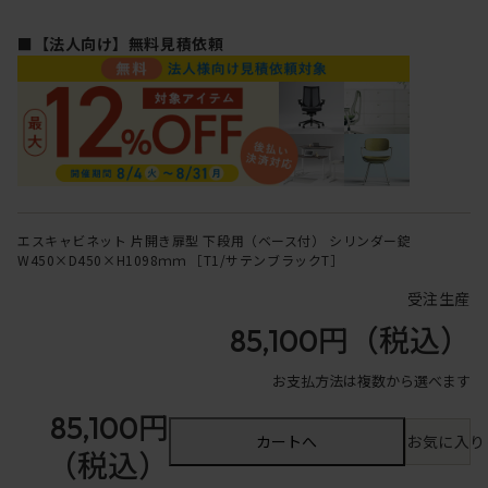
■【法人向け】無料見積依頼
エスキャビネット 片開き扉型 下段用（ベース付） シリンダー錠
W450×D450×H1098ｍｍ ［T1/サテンブラックT］
受注生産
85,100円
（税込）
お支払方法は複数から選べます
85,100円
カートへ
お気に入り
（税込）