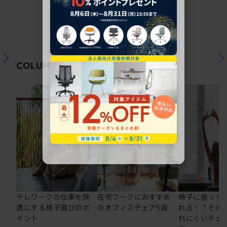
関連コラム
COLUMN
テレワークの仕事を快
在宅ワークにおすすめ
椅子に座って
適にする椅子選びのポ
のオフィスチェア5選
れる！？その
イント
れにくいチェ