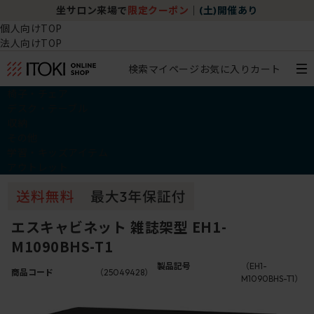
坐サロン来場で
限定クーポン
｜
(土)開催あり
個人向けTOP
法人向けTOP
検索
マイページ
お気に入り
カート
椅子・チェア
デスク・テーブル
収納
その他
学習・キッズアイテム
アウトレット
エスキャビネット 雑誌架型 EH1-
M1090BHS-T1
製品記号
（EH1-
商品コード
（25049428）
M1090BHS-T1）