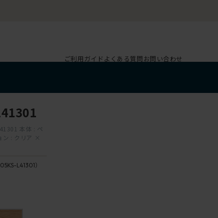
ご利用ガイド
よくある質問
お問い合わせ
41301
1301 本体 : ペ
 : クリア ×
05KS-L41301）