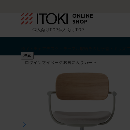
個人向けTOP
法人向けTOP
椅子・チェア
デスク・テーブル
収納
その他
学習・キッズ
検索
ログイン
マイページ
お気に入り
カート