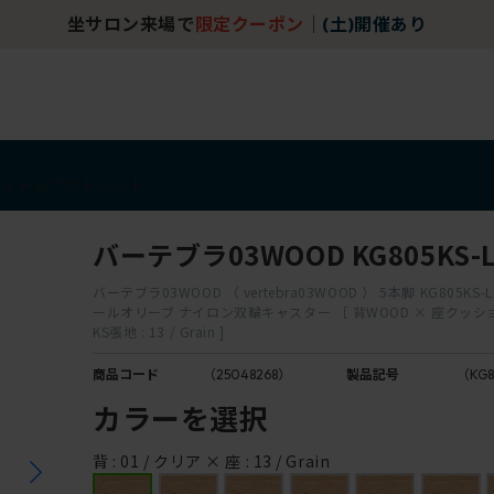
坐サロン来場で
限定クーポン
｜
(土)開催あり
アイテム
アウトレット
バーテブラ03WOOD KG805KS-L
バーテブラ03WOOD （ vertebra03WOOD ） 5本脚 KG805KS-L4
ールオリーブ ナイロン双輪キャスター ［ 背WOOD × 座クッション
KS張地 : 13 / Grain ]
商品コード
（25048268）
製品記号
（KG8
カラーを選択
背 : 01 / クリア × 座 : 13 / Grain