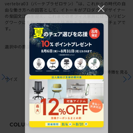
×
vertebra03（バーテブラゼロサン）”は、これからの時代の自
由な働き方への回答として、イトーキがプロダクトデザイナー
の柴田文江氏を迎え、これまでのオフィス家具にはないリビン
グワークにも馴染む佇まいと快適性を実現するワークチェアで
す。
選択中の商品情報
保証
注意事項
シリーズの特徴を見る
サイズ
関連コラム
COLUMN