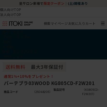
坐サロン来場で
限定クーポン
｜
(土)開催あり
個人向けTOP
法人向けTOP
検索
マイページ
お気に入り
カート
椅子・チェア
デスク・テーブル
収納
その他
学習・キッズアイテム
アウトレット
通常1％+10%をプレゼント！
バーテブラ03WOOD KG805CD-F2W201
製品記号
（KG805CD-
商品コード
（25048205）
F2W201）