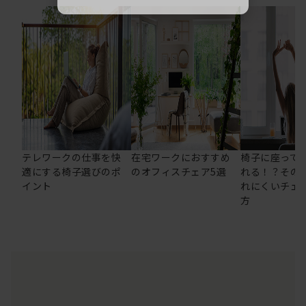
テレワークの仕事を快
在宅ワークにおすすめ
椅子に座って
適にする椅子選びのポ
のオフィスチェア5選
れる！？その
イント
れにくいチェ
方