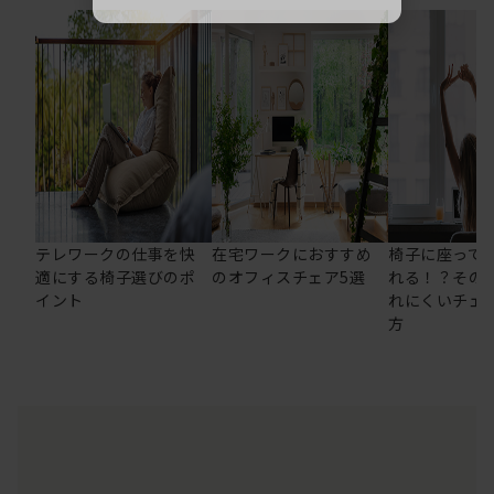
テレワークの仕事を快
在宅ワークにおすすめ
椅子に座って
適にする椅子選びのポ
のオフィスチェア5選
れる！？その
イント
れにくいチェ
方