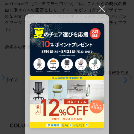
×
vertebra03（バーテブラゼロサン）”は、これからの時代の自
由な働き方への回答として、イトーキがプロダクトデザイナー
の柴田文江氏を迎え、これまでのオフィス家具にはないリビン
グワークにも馴染む佇まいと快適性を実現するワークチェアで
す。
選択中の商品情報
保証
注意事項
シリーズの特徴を見る
サイズ
関連コラム
COLUMN