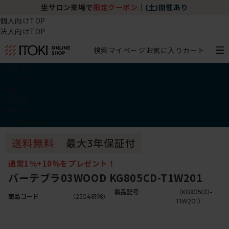
坐サロン来場で
限定クーポン
｜
(土)開催あり
個人向けTOP
法人向けTOP
検索
マイページ
お気に入り
カート
椅子・チェア
デスク・テーブル
収納
その他
学習・キッズアイテム
アウトレット
通常1％+10%をプレゼント！
バーテブラ03WOOD KG805CD-T1W201
製品記号
（KG805CD-
商品コード
（25048198）
T1W201）