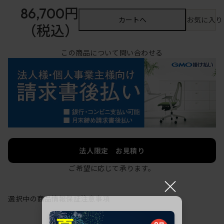
86,700円
カートへ
お気に入り
（税込）
この商品について問い合わせる
法人限定 お見積り
ご希望に応じて承ります。
×
選択中の商品情報
保証
注意事項