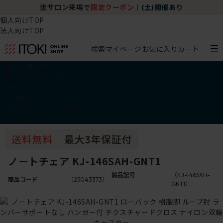
坐サロン来場で
限定クーポン
｜
(土)開催あり
個人向けTOP
法人向けTOP
検索
マイページ
お気に入り
カート
椅子・チェア
デスク・テーブル
収納
その他
学習・キッズアイテム
アウトレット
ノートチェア KJ-146SAH-GNT1
製品記号
（KJ-146SAH-
商品コード
（25043373）
GNT1）